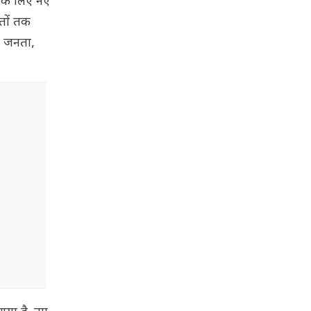
य के लिए नए
ातों तक
, जनता,