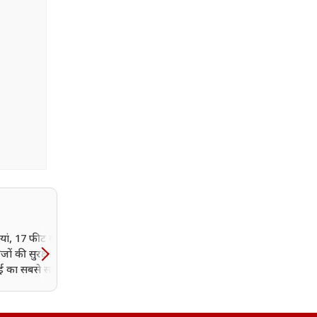
यां, 17 फीट की दीवार
Meta पर सरकार का शिकंज
ेजों की सुरक्षा! आजादी
Deepfake और फर्जी पोस्ट
ई का सबसे साहसी जेल
रोकने के लिए एल्गोरिदम बद
के आदेश?