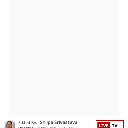
Shilpa Srivastava
Edited By:
LIVE
TV