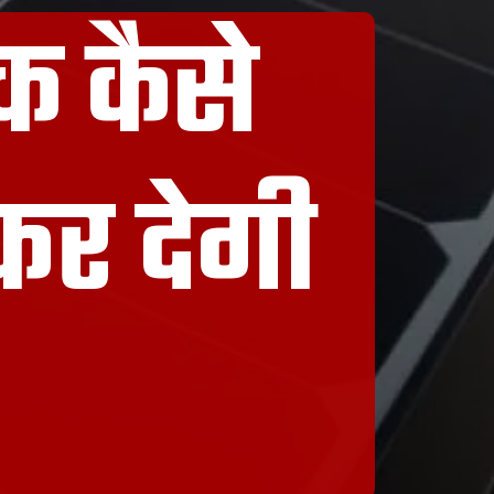
क कैसे
कर देगी