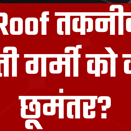
Roof तकनी
ी गर्मी को 
छूमंतर?