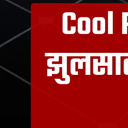
Cool 
झुलसात