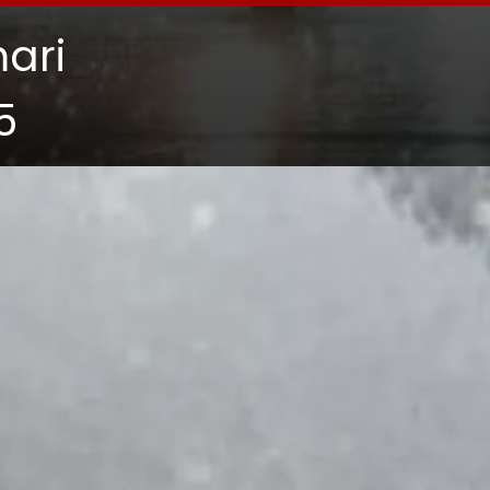
ari
5