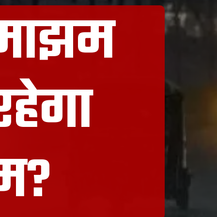
 झमाझम
रहेगा
सम?