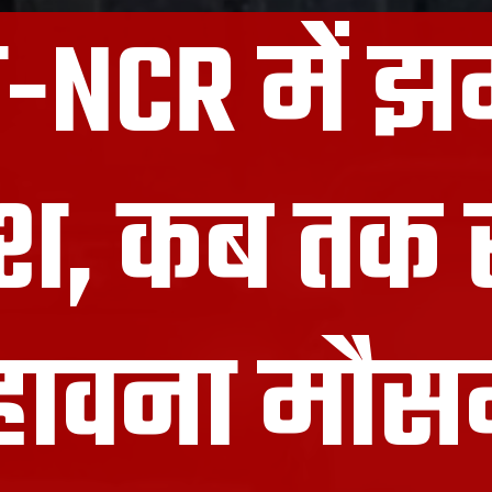
ी-NCR में
श, कब तक 
हावना मौ