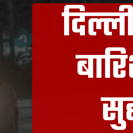
दिल्ल
बारि
सु