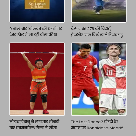
9 साल बाद श्रीलंका की धरती पर
कैप नंबर 278 की विदाई,
टेस्ट खेलने जा रही टीम इंडिया
इंटरनेशनल क्रिकेट से रिटायर हुए
अजिंक्य रहाणे
मीराबाई चानू ने लगातार तीसरी
The Last Dance? टोरंटो के
बार कॉमनवेल्थ गेम्स में जीता
मैदान पर Ronaldo vs Modrić
गोल्ड