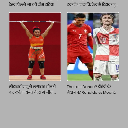
टेस्ट खेलने जा रही टीम इंडिया
इंटरनेशनल क्रिकेट से रिटायर हुए
अजिंक्य रहाणे
मीराबाई चानू ने लगातार तीसरी
The Last Dance? टोरंटो के
बार कॉमनवेल्थ गेम्स में जीता
मैदान पर Ronaldo vs Modrić
गोल्ड