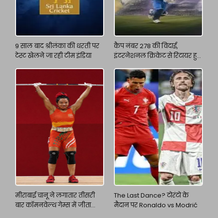
9 साल बाद श्रीलंका की धरती पर
कैप नंबर 278 की विदाई,
टेस्ट खेलने जा रही टीम इंडिया
इंटरनेशनल क्रिकेट से रिटायर हुए
अजिंक्य रहाणे
मीराबाई चानू ने लगातार तीसरी
The Last Dance? टोरंटो के
बार कॉमनवेल्थ गेम्स में जीता
मैदान पर Ronaldo vs Modrić
गोल्ड