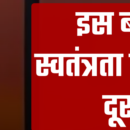
इस ब
स्वतंत्र
दू