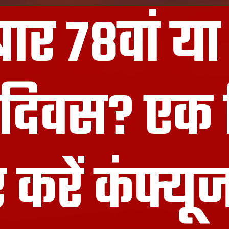
ार 78वां या 
ता दिवस? एक 
र करें कंफ्य