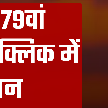
79वां
क्लिक में
ूजन