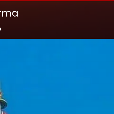
arma
5