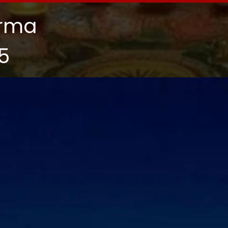
arma
5