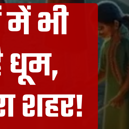
 में भी
ै धूम,
रा शहर!