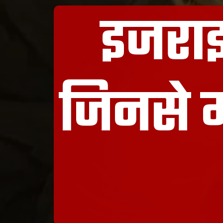
इजराइ
जिनसे म