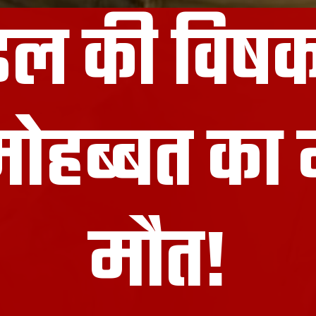
ल की विषकन
ोहब्बत का
मौत!