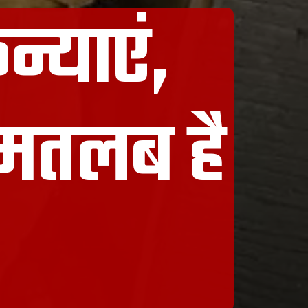
्याएं,
 मतलब है