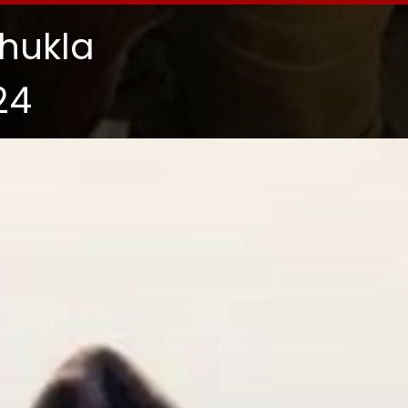
hukla
24