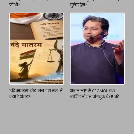
जोशी?
बुलेट ट्रेन?
'वंदे मातरम' और 'जन गण मन' में
आइस स्तूप से SECMOL तक...
क्या है अंतर?
जानिए सोनम वांगचुक के 5 बड़े
इनोवेशन