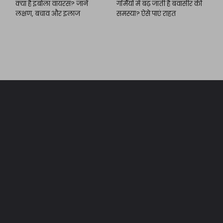
क्या है इबोला वायरस? जानें
गर्मियों में बढ़ जाती है बवासीर की
लक्षण, बचाव और इलाज
समस्या? ऐसे पाएं राहत