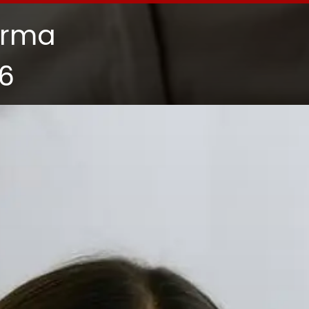
arma
6