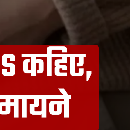
S कहिए,
े मायने