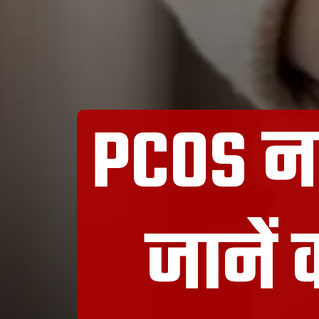
PCOS न
जानें 