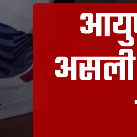
आयुष
असली 