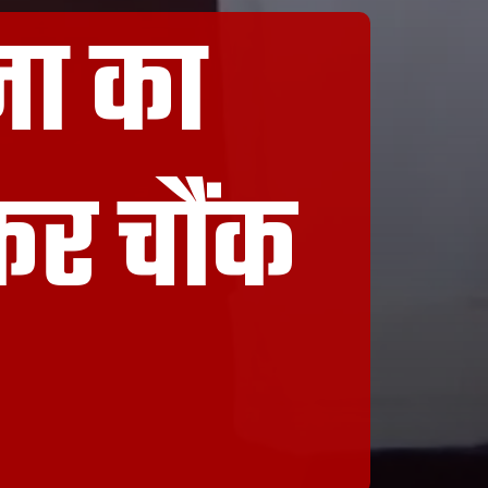
ना का
र चौंक
!