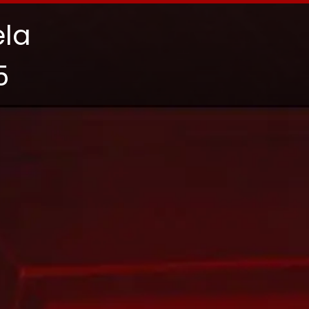
ela
5