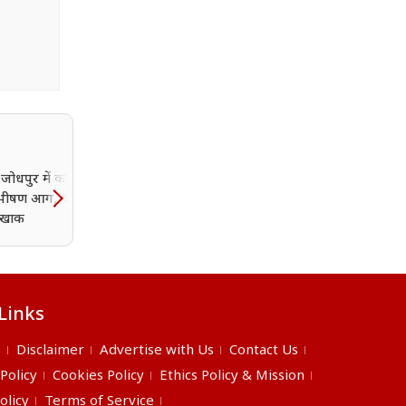
जोधपुर में कार सर्विस
राजस्थान के गांव में पहली बा
ें भीषण आग, कई वाहन
पहुंची रोडवेज बस, ढोल-नगाड़
खाक
और आरती से हुआ ऐतिहासि
स्वागत
Links
s
Disclaimer
Advertise with Us
Contact Us
 Policy
Cookies Policy
Ethics Policy & Mission
olicy
Terms of Service