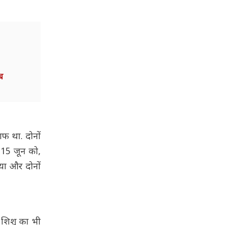
ब
फ था. दोनों
. 15 जून को,
िया और दोनों
े शिशु का भी