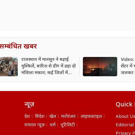
सम्बंधित खबर
राजस्थान में मानसून ने बढ़ाई
Video: 
मुश्किलें, बारिश से डीग में ढहा दो
सेंटर म
मंजिला मकान; कई जिलों में
जलकर 
अलर्ट जारी
न्यूज़
Quick 
देश
विदेश
खेल
मनोरंजन
लाइफस्टाइल
About U
वायरल न्यूज़
धर्म
यूटिलिटी
Editorial
Privacy P