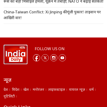
रूस का बड़ा मिसाइल हमला, यूक्रेन में तबाही; NATO ने बढ़ाई सतर्कता
China-Taiwan Conflict: Xi Jinping की गूंजी पुकार! ताइवान पर
आखिरी वार!
FOLLOW US ON
न्यूज़
देश
विदेश
खेल
मनोरंजन
लाइफस्टाइल
वायरल न्यूज़
धर्म
यूटिलिटी