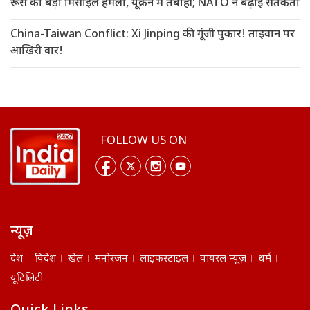
रूस का बड़ा मिसाइल हमला, यूक्रेन में तबाही; NATO ने बढ़ाई सतर्कता
China-Taiwan Conflict: Xi Jinping की गूंजी पुकार! ताइवान पर
आखिरी वार!
FOLLOW US ON
न्यूज़
देश
विदेश
खेल
मनोरंजन
लाइफस्टाइल
वायरल न्यूज़
धर्म
यूटिलिटी