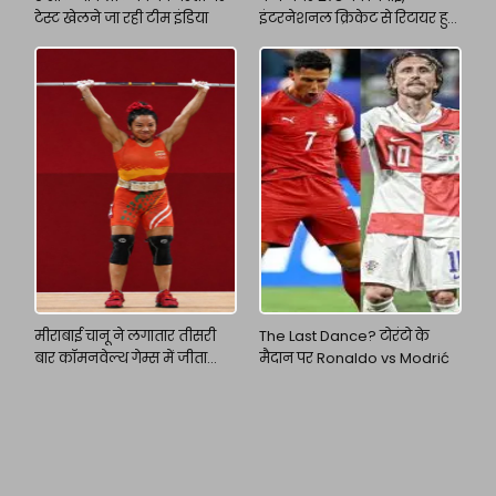
टेस्ट खेलने जा रही टीम इंडिया
इंटरनेशनल क्रिकेट से रिटायर हुए
अजिंक्य रहाणे
मीराबाई चानू ने लगातार तीसरी
The Last Dance? टोरंटो के
बार कॉमनवेल्थ गेम्स में जीता
मैदान पर Ronaldo vs Modrić
गोल्ड