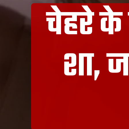
चेहरे क
शा, ज