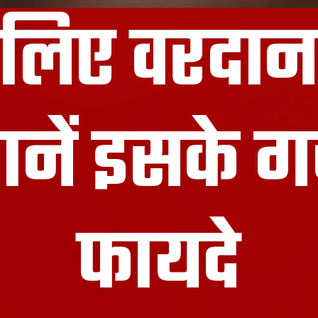
े लिए वरदा
ानें इसके 
फायदे