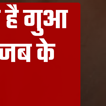
न है गुआ
गजब के