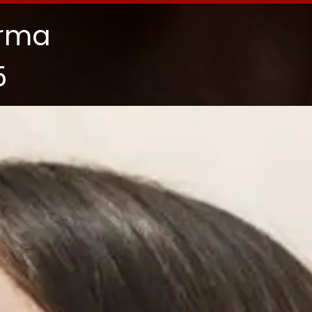
arma
5