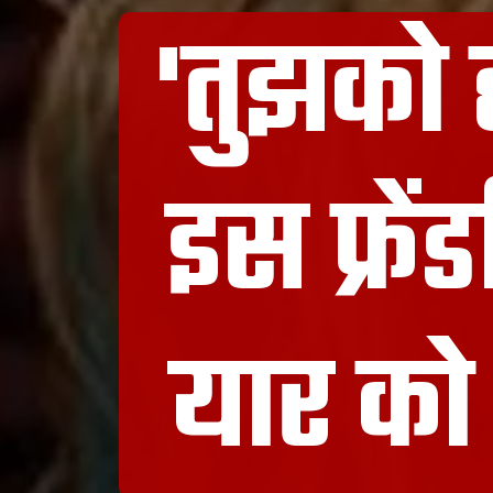
'तुझको ह
इस फ्रे
यार को 