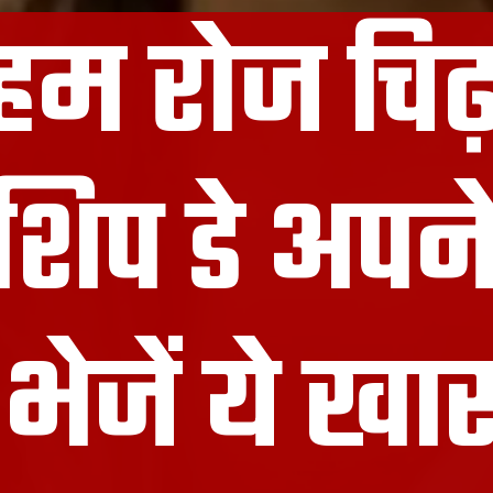
म रोज चिढ़ा
ंडशिप डे अप
भेजें ये ख