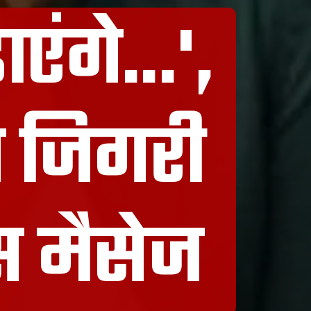
एंगे...',
ने जिगरी
ास मैसेज