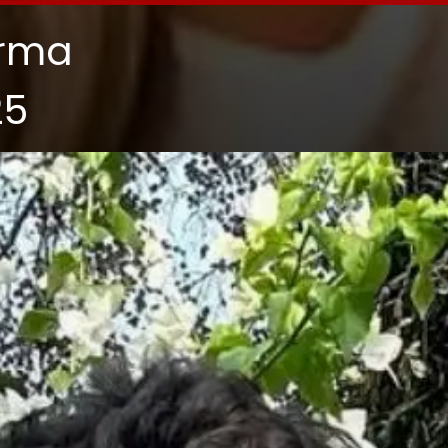
arma
25