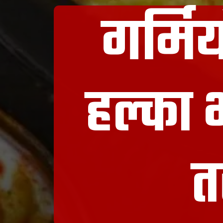
गर्मियो
हल्का भ
त