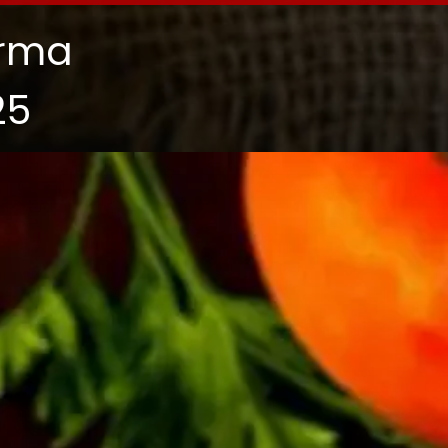
arma
25