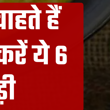
ाहते हैं
रें ये 6
़ी