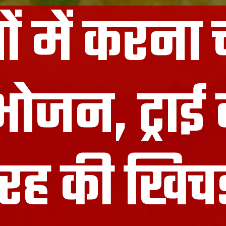
ं में करना च
ोजन, ट्राई क
रह की खिचड