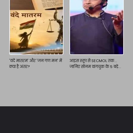
'वंदे मातरम' और 'जन गण मन' में
आइस स्तूप से SECMOL तक...
क्या है अंतर?
जानिए सोनम वांगचुक के 5 बड़े
इनोवेशन