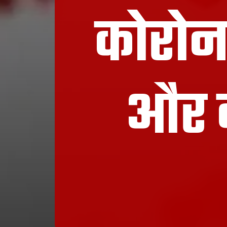
कोरोन
और क