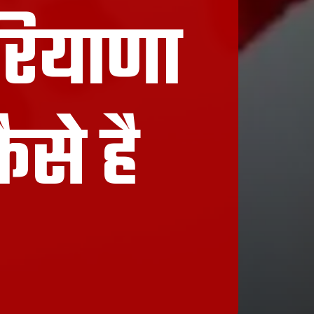
रियाणा
से है