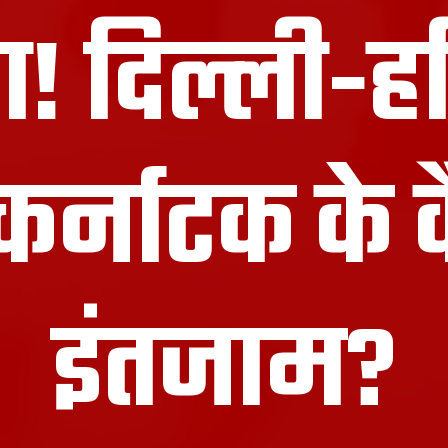
ा! दिल्ली-ह
र्नाटक के कै
इंतजाम?