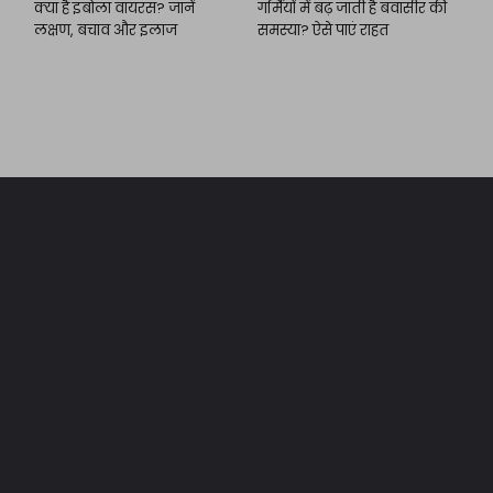
क्या है इबोला वायरस? जानें
गर्मियों में बढ़ जाती है बवासीर की
लक्षण, बचाव और इलाज
समस्या? ऐसे पाएं राहत