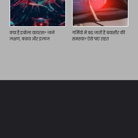
क्या है इबोला वायरस? जानें
गर्मियों में बढ़ जाती है बवासीर की
लक्षण, बचाव और इलाज
समस्या? ऐसे पाएं राहत