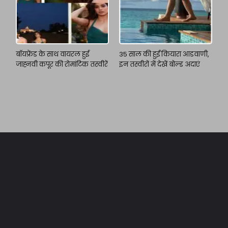
बॉयफ्रेंड के साथ वायरल हुई
35 साल की हुईं कियारा आडवाणी,
जाह्नवी कपूर की रोमांटिक तस्वीरें
इन तस्वीरों में देखें बोल्ड अदाएं