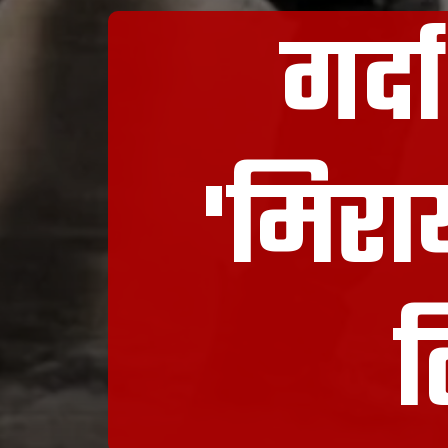
गर्द
'मिरा
ल