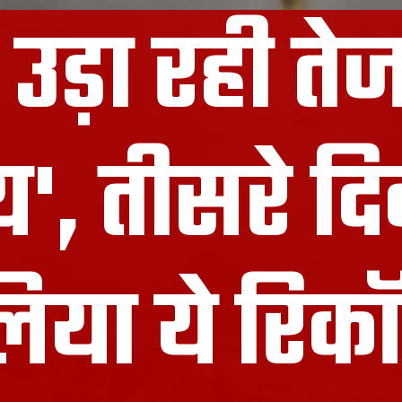
ा उड़ा रही ते
य', तीसरे द
िया ये रिकॉर