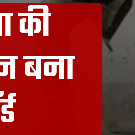
जा की
िन बना
्ड