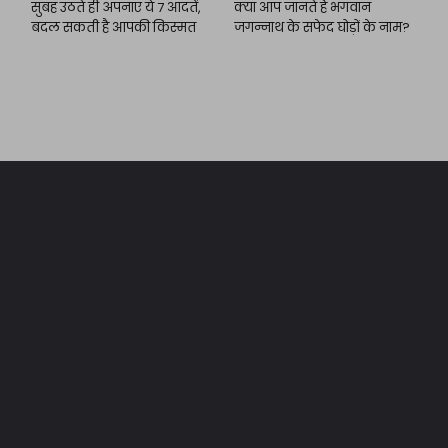
सुबह उठते ही अपनाएं ये 7 आदतें,
क्या आप जानते हैं भगवान
बदल सकती है आपकी किस्मत
जगन्नाथ के सफेद घोड़ों के नाम?