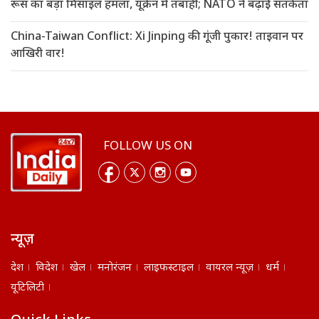
रूस का बड़ा मिसाइल हमला, यूक्रेन में तबाही; NATO ने बढ़ाई सतर्कता
China-Taiwan Conflict: Xi Jinping की गूंजी पुकार! ताइवान पर
आखिरी वार!
FOLLOW US ON
न्यूज़
देश
विदेश
खेल
मनोरंजन
लाइफस्टाइल
वायरल न्यूज़
धर्म
यूटिलिटी