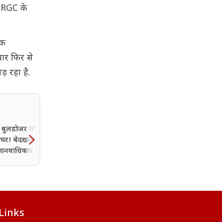
 IRGC के
एक
बार फिर से
़ रहा है.
ं बुलडोजर कार्रवाई से
परमाणु टकराव के मुहाने पर
बेघर! बेदखली अभियान
दक्षिण एशिया? SIPRI और
मानवाधिकार उल्लंघन के
कार्नेगी की रिपोर्ट ने बढ़ाई चिं
सवाल
Links