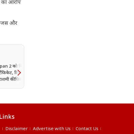
री का आरोप
समंजस और
an 2 को मिला U/A
Golmaal 5 की रिलीज डेट से
टिफिकेट, रिलीज से पहले
उठा पर्दा, बॉक्स ऑफिस पर 4
ाशमी की फिल्म का
दिसंबर को होगा महा मुकाबला
 भी आया सामने
Links
s
Disclaimer
Advertise with Us
Contact Us