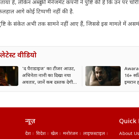
 है, लेकिन अब्दु की मैनेजमेंट कंपनी ने पुष्टि की है कि उन पर चो
लहाल आगे कोई टिप्पणी नहीं की है.
ष्टि के संकेत अभी तक सामने नहीं आए हैं, जिससे इस मामले में अ
लेटेस्ट वीडियो
'द पैराडाइज' का टीजर आउट,
Awarap
अभिनेता नानी का दिखा नया
16+ सर्
अवतार, जानें कब दस्तक देगी
इमरान ह
फिल्म?
रनटाइम
न्यूज़
Quick 
देश
विदेश
खेल
मनोरंजन
लाइफस्टाइल
About U