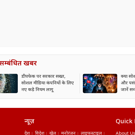
सम्बंधित खबर
डीपफेक पर सरकार सख्त,
क्या स
सोशल मीडिया कंपनियों के लिए
और पसंद
नए कड़े नियम लागू
जानें सच
न्यूज़
Quick 
देश
विदेश
खेल
मनोरंजन
लाइफस्टाइल
About U