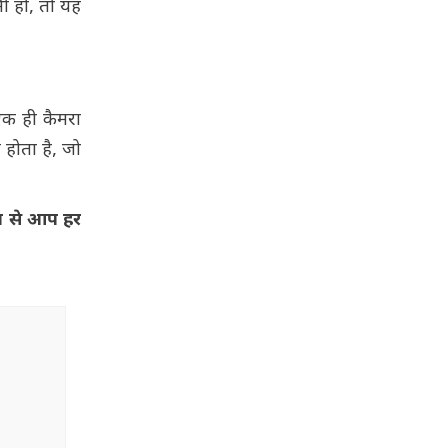
नी हो, तो यह
एक ही कैमरा
 होता है, जो
ोन से आप हर