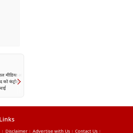
ोशल मीडिया आपकी सोच
Zepto, BookMyShow,
 को कंट्रोल कर रहा है?
FirstCry को हिडेन चार्ज लग
्चाई
पड़ा भारी, 9 डिजिटल प्लेटफॉर्
पर CCPA की कार्रवाई
Links
s
Disclaimer
Advertise with Us
Contact Us