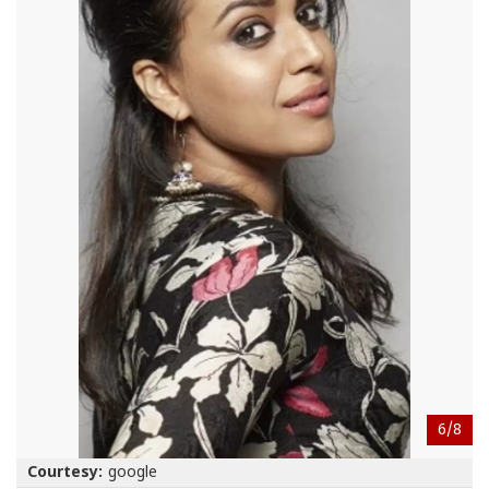
6/
8
Courtesy:
google