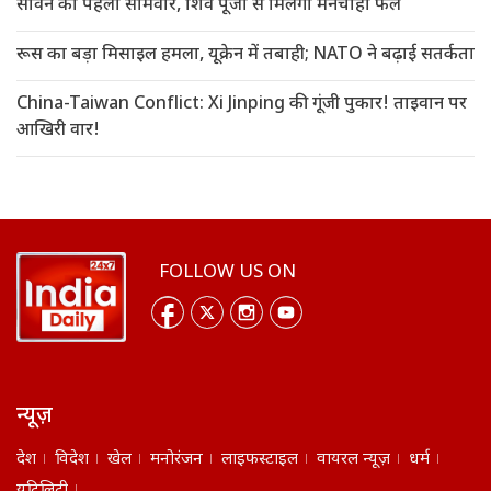
सावन का पहला सोमवार, शिव पूजा से मिलेगा मनचाहा फल
रूस का बड़ा मिसाइल हमला, यूक्रेन में तबाही; NATO ने बढ़ाई सतर्कता
China-Taiwan Conflict: Xi Jinping की गूंजी पुकार! ताइवान पर
आखिरी वार!
FOLLOW US ON
न्यूज़
देश
विदेश
खेल
मनोरंजन
लाइफस्टाइल
वायरल न्यूज़
धर्म
यूटिलिटी