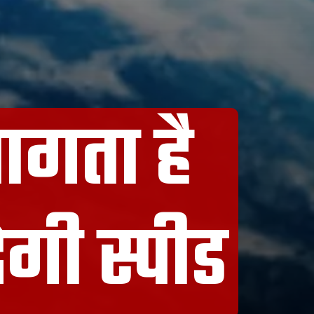
ागता है
ेगी स्पीड