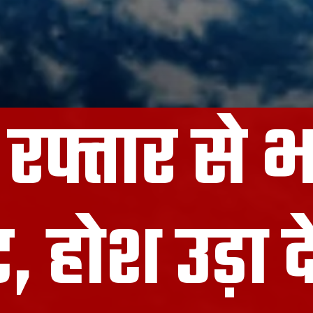
रफ्तार से भ
 होश उड़ा द