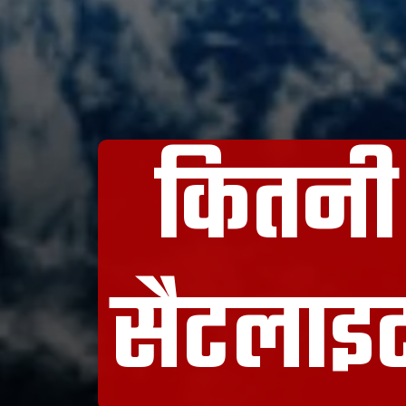
कितनी 
सैटलाइट,