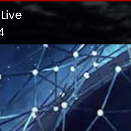
 Live
4