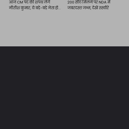
आज CM पद की शपथ लेंगे
200 सीट मिलने पर NDA में
नीतीश कुमार, ये बड़े-बड़े नेता होंगे
जबरदस्त जश्न, देखें तस्वीरें
शामिल