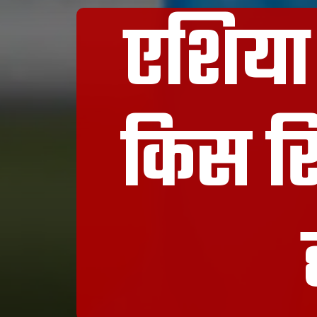
एशिया 
किस रिक