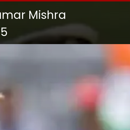
umar Mishra
25