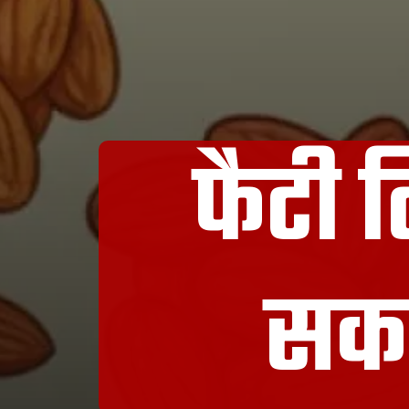
फैटी 
सकते 