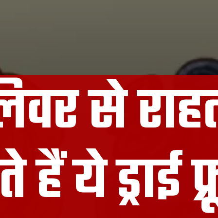
लिवर से राह
हैं ये ड्राई फ