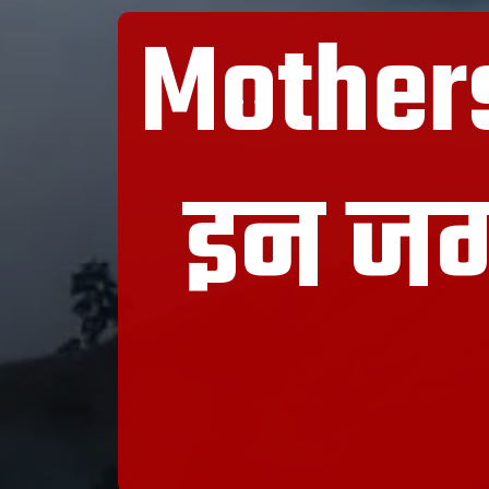
Mothers
इन जगह