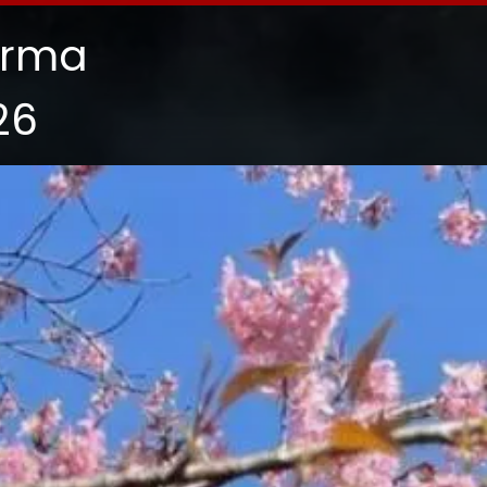
arma
26