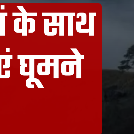
ं के साथ
ं घूमने