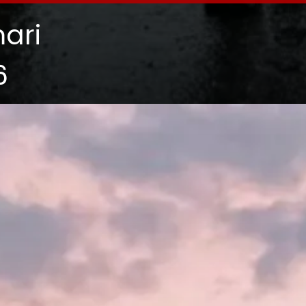
ari
6