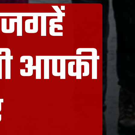
जगहें
ंगी आपकी
र