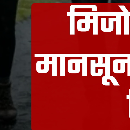
मिजो
मानसून 