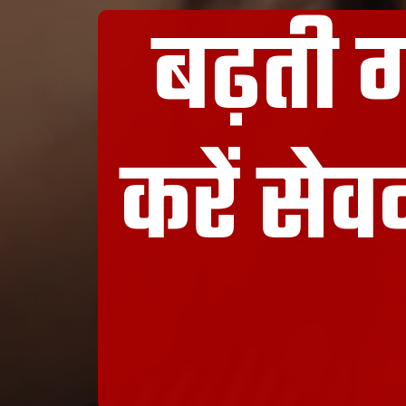
बढ़ती ग
करें सेव