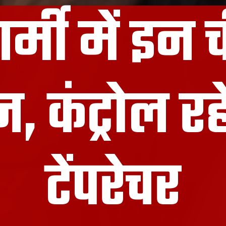
र्मी में इन 
न, कंट्रोल र
टेंपरेचर