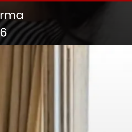
arma
26