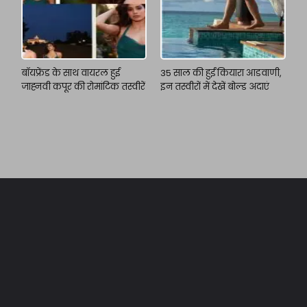
बॉयफ्रेंड के साथ वायरल हुई
35 साल की हुईं कियारा आडवाणी,
जाह्नवी कपूर की रोमांटिक तस्वीरें
इन तस्वीरों में देखें बोल्ड अदाएं