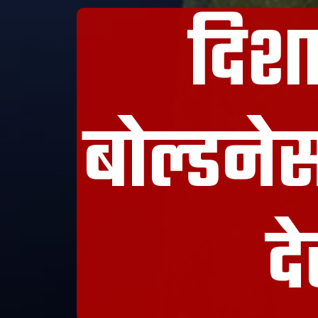
दिशा
बोल्डनेस
द