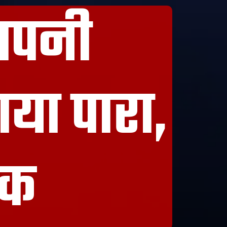
 अपनी
ाया पारा,
ुक