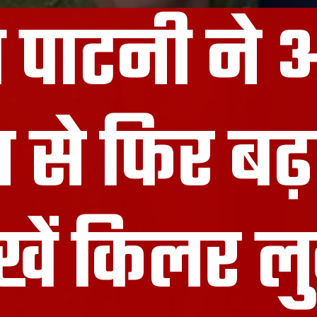
 पाटनी ने
 से फिर बढ़
ेखें किलर ल