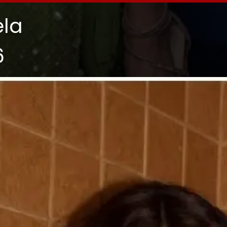
ela
6