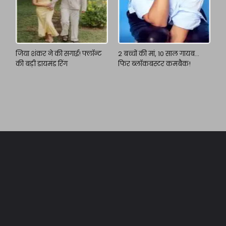
जिया शंकर ने की सगाई! फ्लॉन्ट
2 बच्चों की मां, 10 साल गायब…
की बड़ी डायमंड रिंग
फिर ब्लॉकबस्टर कमबैक!