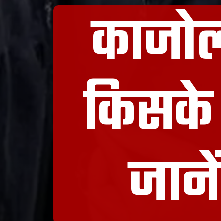
काजोल
किसके 
जाने