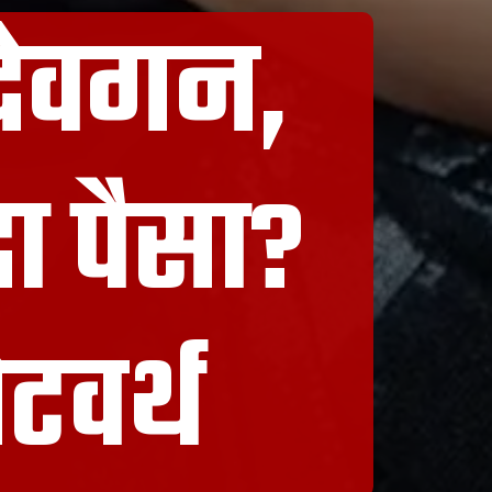
देवगन,
ा पैसा?
टवर्थ