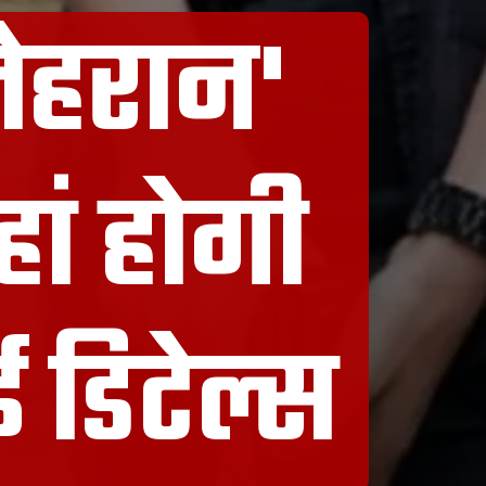
तेहरान'
ां होगी
डिटेल्स