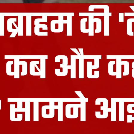
्राहम की '
 कब और कह
 सामने आई 