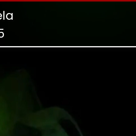
ela
5