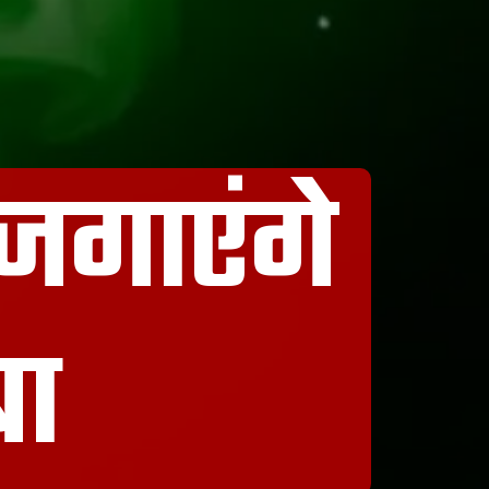
 जगाएंगे
बा