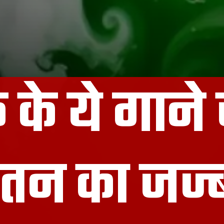
ि के ये गाने
तन का जज्