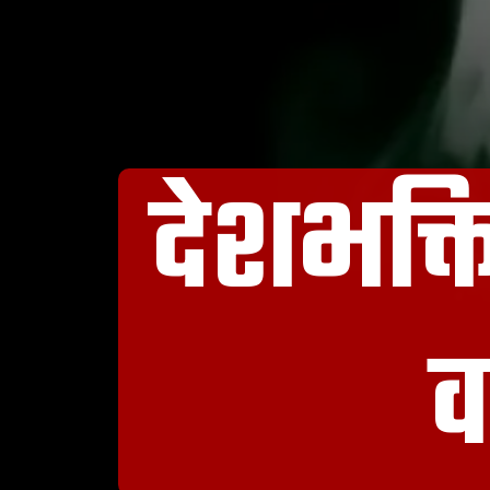
देशभक्त
व