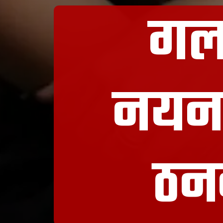
गलत
नयनता
ठन