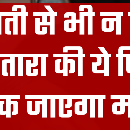
ी से भी न द
रा की ये फि
क जाएगा म