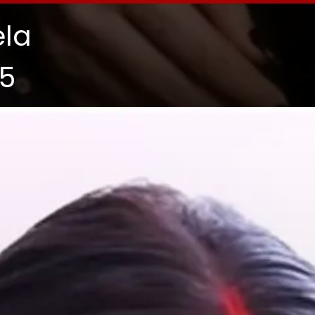
ela
25