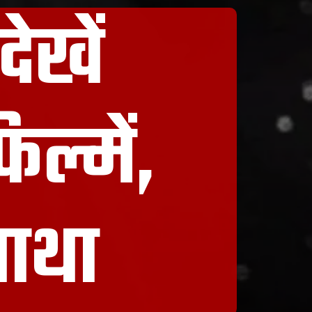
ेखें
ल्में,
ाथा