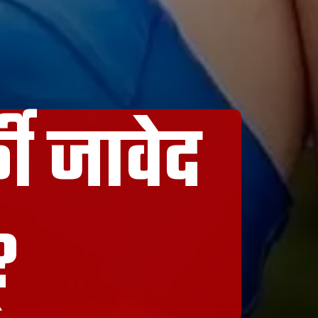
ी जावेद
?